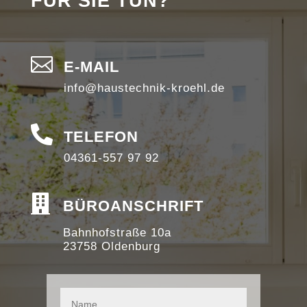
FÜR SIE TUN?

E-MAIL
info@haustechnik-kroehl.de

TELEFON
04361-557 97 92

BÜROANSCHRIFT
Bahnhofstraße 10a
23758 Oldenburg